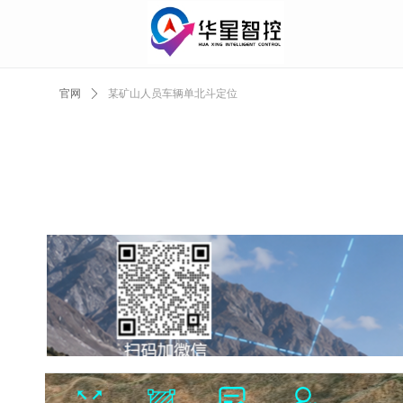
官网
ꄲ
某矿山人员车辆单北斗定位