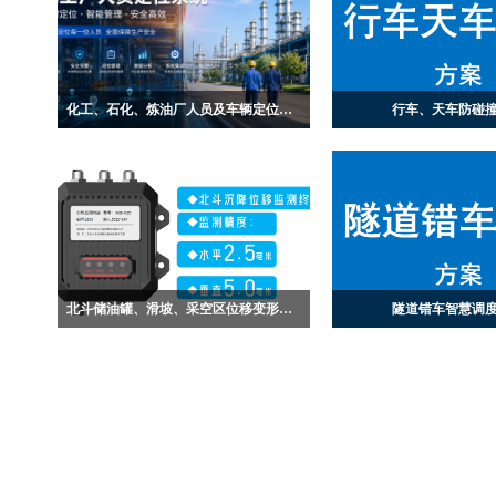
化工、石化、炼油厂人员及车辆定位方案
行车、天车防碰
化工生产环境复杂多变，厂区内广泛分
通过在行车上安装精准测
布着易燃易爆、有毒有害、高温高压等
之间实时互相测距，设定
高风险区域，一旦发生泄漏、火灾、爆
R,当行车2和行车1或者行
炸或中毒等事故，极易造成重大人员伤
R时，就会触发继电器工
亡。事故发生后，企业能否第一时间准
器提醒司机或者切断电源
确掌握现场人员分布情况，直接影响疏
作。
散组织与应急救援的效率，关乎每一位
北斗储油罐、滑坡、采空区位移变形监测方案
隧道错车智慧调
员工的生命安全。
北斗位移监测可实现水平±2.5毫米，垂
铁路隧道施工过程中，由
直±5.0毫米的位置变化监测，可以用于
较窄，只在固定的距离处
滑坡，道路边坡，采空区，尾矿库，水
当车辆交汇位置距离错车
库大坝，铁塔，储油罐等的形变监测，
时候车辆需要倒车到错车
通过长期的连续监测，掌握被监测体的
车，这就会导致花费很多
位置变化趋势，避免灾害事故发生。
大大的降低了工作效率。